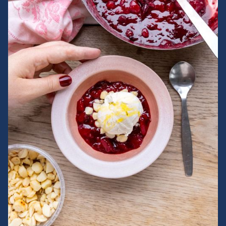
Augusta og Claus Meyer
Adam Aamann
Frederik Bille Brahe
Noma Projects
Easy Peacy
Eat Real Be Real
Graziano
Nadine Levy Redzepi
Planetarisk Kogebog
Eva Hurtigkarl