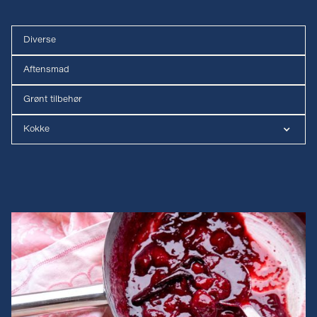
Diverse
Aftensmad
Grønt tilbehør
Kokke
Luna Hjerming
Mikkel Karstad
Jesper Gøtz fra Sommer Canteen
Linea fra Blue Plates
Lasse fra Grød
Bare én bid