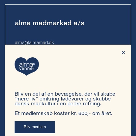
alma madmarked a/s
alma@almamad.dk
Tlf. 53 53 13 10
CVR-nr. 44 89 27 23
Bliv en del af en bevægelse, der vil skabe
Privatlivspolitik
”mere liv” omkring fødevarer og skubbe
dansk madkultur i en bedre retning.
Cookiepolitik
Et medlemskab koster kr. 600,- om året.
Persondatapolitik almas venner
Bliv medlem
Vilkår almas venner