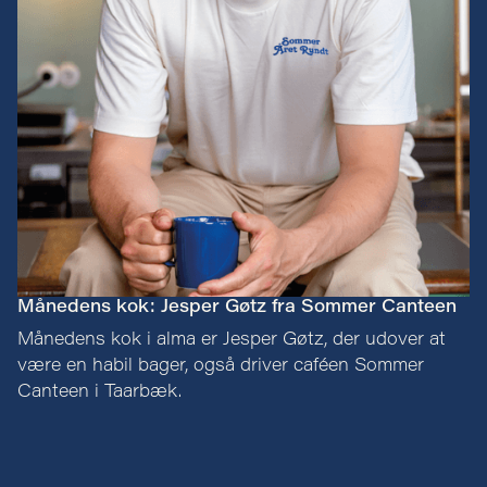
Frederik Bille Brahe
Noma Projects
Easy Peacy
Eat Real Be Real
Graziano
Nadine Levy Redzepi
Månedens kok: Jesper Gøtz fra Sommer Canteen
Planetarisk Kogebog
Månedens kok i alma er Jesper Gøtz, der udover at
Eva Hurtigkarl
være en habil bager, også driver caféen Sommer
Canteen i Taarbæk.