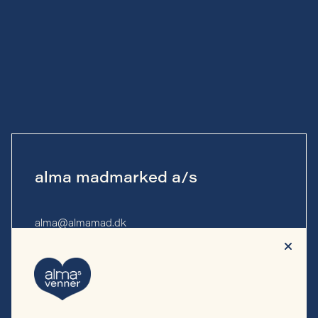
alma madmarked a/s
alma@almamad.dk
Tlf. 53 53 13 10
CVR-nr. 44 89 27 23