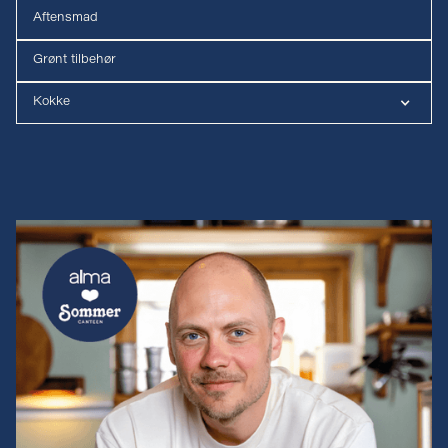
Aftensmad
Grønt tilbehør
Kokke
Luna Hjerming
Mikkel Karstad
Jesper Gøtz fra Sommer Canteen
Linea fra Blue Plates
Lasse fra Grød
Bare én bid
Augusta og Claus Meyer
Adam Aamann