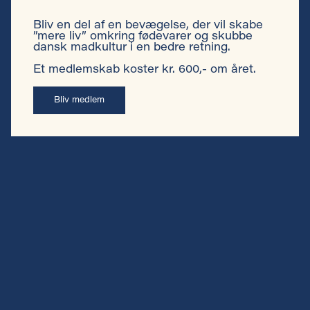
Bliv en del af en bevægelse, der vil skabe
Privatlivspolitik
”mere liv” omkring fødevarer og skubbe
dansk madkultur i en bedre retning.
Cookiepolitik
Et medlemskab koster kr. 600,- om året.
Persondatapolitik almas venner
Bliv medlem
Vilkår almas venner