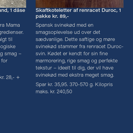
nd, 1 dåse
Skaftkoteletter af renracet Duroc, 1
pakke kr. 89,-
 fra Mama
Spansk svinekød med en
gredienser.
smagsoplevelse ud over det
gt til
sædvanlige. Dette saftige og møre
ogiske
svinekød stammer fra renracet Duroc-
og smag –
svin. Kødet er kendt for sin fine
 for
marmorering, rige smag og perfekte
tekstur – ideelt til dig, der vil have
svinekød med ekstra meget smag.
kr. 28,- +
Spar kr. 35,95. 370-570 g. Kilopris
maks. kr. 240,50