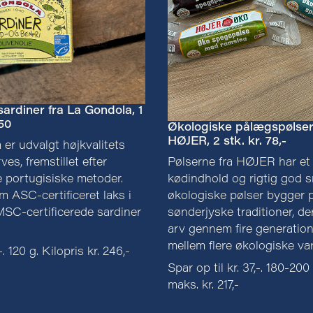
sardiner fra La Gondola, 1
,50
Økologiske pålægspølser
HØJER, 2 stk. kr. 78,-
er udvalgt højkvalitets
es, fremstillet efter
Pølserne fra HØJER har et 
le portugisiske metoder.
kødindhold og rigtig god 
 ASC-certificeret laks i
økologiske pølser bygger p
MSC-certificerede sardiner
sønderjyske traditioner, der
arv gennem fire generation
mellem flere økologiske var
-. 120 g. Kilopris kr. 246,-
Spar op til kr. 37,-. 180-200
maks. kr. 217,-