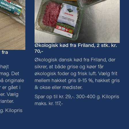
Økologisk kød fra Friland, 2 stk. kr.
70,-
 fra
Økologisk dansk kød fra Friland, der
sikrer, at både grise og køer får
højt
økologisk foder og frisk luft. Vælg frit
smag. Det
mellem hakket gris 9-15 %, hakket gris
å originale
& okse eller medister.
 er gået i
er. Vælg
Spar op til kr. 29,-. 300-400 g. Kilopris
ianter.
maks. kr. 117,-
 g. Kilopris