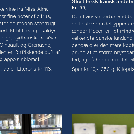
Stort fersk fransk andebry
kr. 55,-
ske vine fra Miss Alma.
ar fine noter af citrus,
Den franske berberiand bet
ster og moden stenfrugt
de fleste som det ypperste
rfekt til fisk og skaldyr.
ænder. Racen er lidt mind
lige, sydfranske rosévin
velkendte danske landand, 
 Cinsault og Grenache,
gengæld er den mere kødf
en en forfriskende duft af
grund af et større brystpar
g appelsinblomst.
fed, og så har den en let v
. 75 cl. Literpris kr. 113,-
Spar kr. 10,-. 350 g. Kilopris