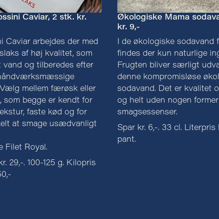
ssini Caviar, 2 stk. kr.
Økologiske Mama sodava
kr. 9,-
i Caviar arbejdes der med
I de økologiske sodavand
slaks af høj kvalitet, som
findes der kun naturlige in
dt vand og tilberedes efter
Frugten bliver særligt udval
e håndværksmæssige
denne kompromisløse økol
. Vælg mellem færøsk eller
sodavand. Det er kvalitet 
, som begge er kendt for
og helt uden nogen former
tekstur, faste kød og for
smagsessenser.
elt at smage usædvanligt
Spar kr. 6,-. 33 cl. Literpris 
pant.
 Filet Royal.
kr. 29,-. 100-125 g. Kilopris
50,-