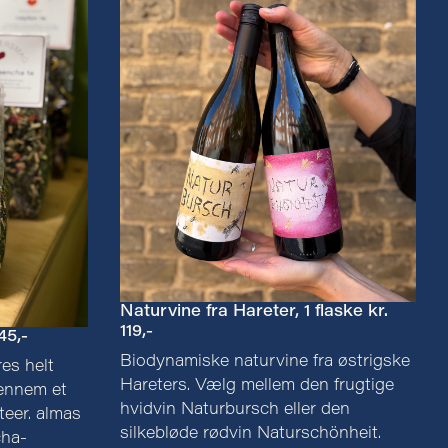
Naturvine fra Hareter, 1 flaske kr.
119,-
45,-
Biodynamiske naturvine fra østrigske
res helt
Hareters. Vælg mellem den frugtige
gennem et
hvidvin Naturbursch eller den
teer. almas
silkebløde rødvin Naturschönheit.
cha-