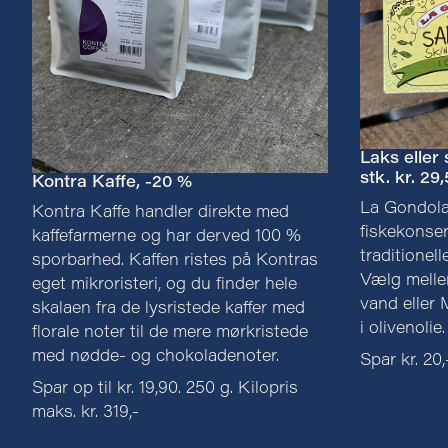
Laks eller 
stk. kr. 29
Kontra Kaffe, -20 %
La Gondola 
Kontra Kaffe handler direkte med
fiskekonserv
kaffefarmerne og har derved 100 %
traditionel
sporbarhed. Kaffen ristes på Kontras
Vælg mellem
eget mikroristeri, og du finder hele
vand eller 
skalaen fra de lysristede kaffer med
i olivenolie.
florale noter til de mere mørkristede
med nødde- og chokoladenoter.
Spar kr. 20,
Spar op til kr. 19,90. 250 g. Kilopris
maks. kr. 319,-