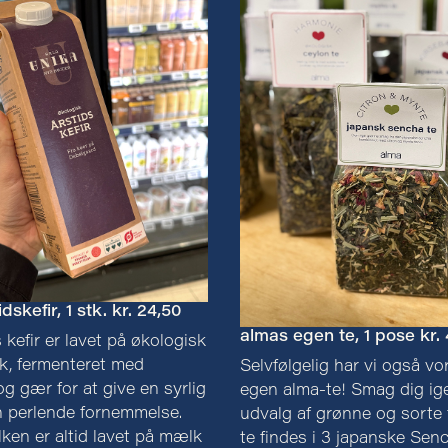
dskefir, 1 stk. kr. 24,50
almas egen te, 1 pose kr. 
 kefir er lavet på økologisk
k, fermenteret med
Selvfølgelig har vi også vo
 og gær for at give en syrlig
egen alma-te! Smag dig i
 perlende fornemmelse.
udvalg af grønne og sorte 
ken er altid lavet på mælk
te findes i 3 japanske Sen