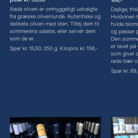
pose kr. 39,50
169,-
Iliada oliven er omhyggeligt udvalgte
Dejlige, fri
fra græske olivenlunde. Autentiske og
Hvidvinen h
delikate oliven med sten. Tilføj dem til
hvide blom
sommerens salater, eller servér dem
og passer pe
som de er.
Den sommer
er lavet på
Spar kr. 15,50. 250 g. Kilopris kr. 158,-
som giver d
røde bær o
Spar kr. 89,-