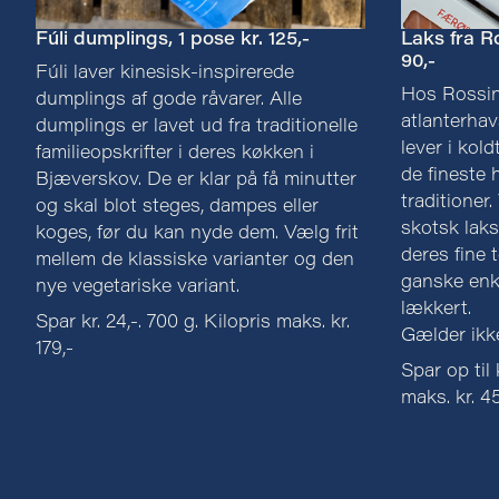
Fúli dumplings, 1 pose kr. 125,-
Laks fra Ro
90,-
Fúli laver kinesisk-inspirerede
Hos Rossin
dumplings af gode råvarer. Alle
atlanterhav
dumplings er lavet ud fra traditionelle
lever i kol
familieopskrifter i deres køkken i
de finest
Bjæverskov. De er klar på få minutter
traditioner
og skal blot steges, dampes eller
skotsk laks
koges, før du kan nyde dem. Vælg frit
deres fine 
mellem de klassiske varianter og den
ganske enk
nye vegetariske variant.
lækkert.
Spar kr. 24,-. 700 g. Kilopris maks. kr.
Gælder ikke
179,-
Spar op til 
maks. kr. 4