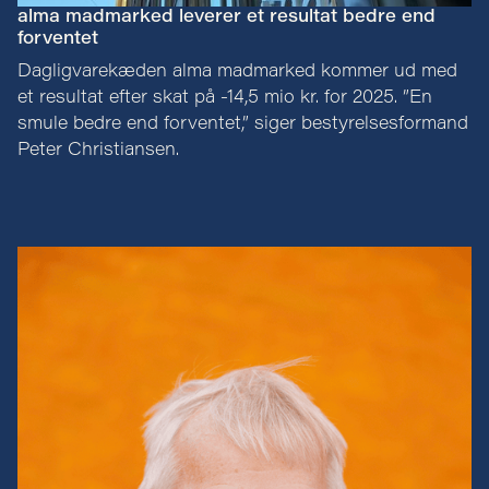
alma madmarked leverer et resultat bedre end
forventet
Dagligvarekæden alma madmarked kommer ud med
et resultat efter skat på -14,5 mio kr. for 2025. ”En
smule bedre end forventet,” siger bestyrelsesformand
Peter Christiansen.