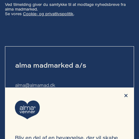
Ved tilmelding giver du samtykke til at modtage nyhedsbreve fra
alma madmarked.
Se vores
Cookie- og privatlivspolitik
.
alma madmarked a/s
alma@almamad.dk
Tlf. 53 53 13 10
CVR-nr. 44 89 27 23
Bliv en del af en bevægelse, der vil skabe