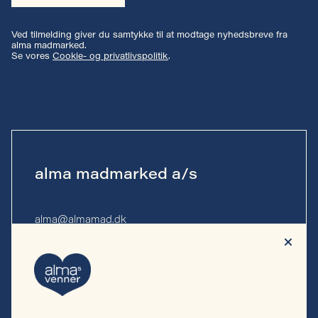
Ved tilmelding giver du samtykke til at modtage nyhedsbreve fra
alma madmarked.
Se vores
Cookie- og privatlivspolitik
.
alma madmarked a/s
alma@almamad.dk
Tlf. 53 53 13 10
CVR-nr. 44 89 27 23