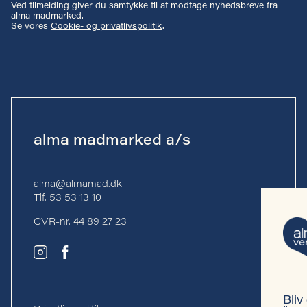
Ved tilmelding giver du samtykke til at modtage nyhedsbreve fra
alma madmarked.
Se vores
Cookie- og privatlivspolitik
.
alma madmarked a/s
alma@almamad.dk
Tlf. 53 53 13 10
CVR-nr. 44 89 27 23
Bliv en del af en bevægelse, der vil skabe