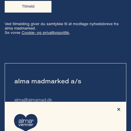
Tilmeld
Ved tilmelding giver du samtykke til at modtage nyhedsbreve fra
alma madmarked.
Se vores
Cookie- og privatlivspolitik
.
alma madmarked a/s
alma@almamad.dk
Tlf. 53 53 13 10
CVR-nr. 44 89 27 23