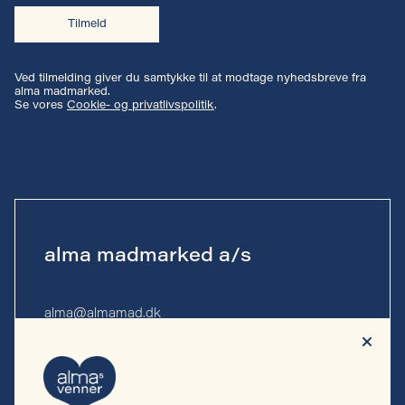
Tilmeld
Ved tilmelding giver du samtykke til at modtage nyhedsbreve fra
alma madmarked.
Se vores
Cookie- og privatlivspolitik
.
alma madmarked a/s
alma@almamad.dk
Tlf. 53 53 13 10
CVR-nr. 44 89 27 23