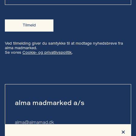
Tilmeld
Ved tilmelding giver du samtykke til at modtage nyhedsbreve fra
alma madmarked.
Se vores
Cookie- og privatlivspolitik
.
alma madmarked a/s
alma@almamad.dk
Tlf. 53 53 13 10