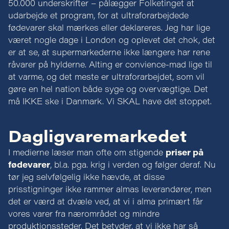
50.000 underskrifter – pålægger Folketinget at
udarbejde et program, for at ultraforarbejdede
fødevarer skal mærkes eller deklareres. Jeg har lige
været nogle dage i London og oplevet det chok, det
er at se, at supermarkederne ikke længere har rene
råvarer på hylderne. Alting er convience-mad lige til
at varme, og det meste er ultraforarbejdet, som vil
gøre en hel nation både syge og overvægtige. Det
må IKKE ske i Danmark. Vi SKAL have det stoppet.
Dagligvaremarkedet
I medierne læser man ofte om stigende
priser på
fødevarer
, bl.a. pga. krig i verden og følger deraf. Nu
tør jeg selvfølgelig ikke hævde, at disse
prisstigninger ikke rammer almas leverandører, men
det er værd at dvæle ved, at vi i alma primært får
vores varer fra nærområdet og mindre
produktionssteder. Det betyder, at vi ikke har så