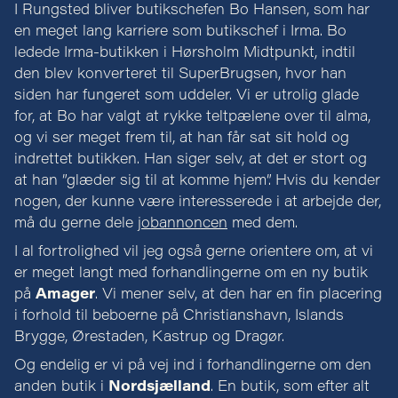
I Rungsted bliver butikschefen Bo Hansen, som har
en meget lang karriere som butikschef i Irma. Bo
ledede Irma-butikken i Hørsholm Midtpunkt, indtil
den blev konverteret til SuperBrugsen, hvor han
siden har fungeret som uddeler. Vi er utrolig glade
for, at Bo har valgt at rykke teltpælene over til alma,
og vi ser meget frem til, at han får sat sit hold og
indrettet butikken. Han siger selv, at det er stort og
at han ”glæder sig til at komme hjem”. Hvis du kender
nogen, der kunne være interesserede i at arbejde der,
må du gerne dele
jobannoncen
med dem.
I al fortrolighed vil jeg også gerne orientere om, at vi
er meget langt med forhandlingerne om en ny butik
på
Amager
. Vi mener selv, at den har en fin placering
i forhold til beboerne på Christianshavn, Islands
Brygge, Ørestaden, Kastrup og Dragør.
Og endelig er vi på vej ind i forhandlingerne om den
anden butik i
Nordsjælland
. En butik, som efter alt