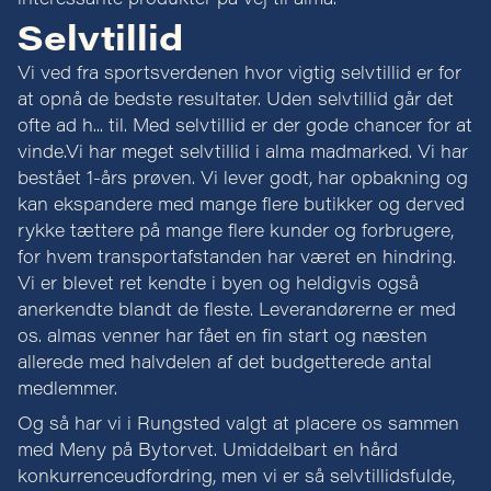
interessante produkter på vej til alma.
Selvtillid
Vi ved fra sportsverdenen hvor vigtig selvtillid er for
at opnå de bedste resultater. Uden selvtillid går det
ofte ad h... til. Med selvtillid er der gode chancer for at
vinde.Vi har meget selvtillid i alma madmarked. Vi har
bestået 1-års prøven. Vi lever godt, har opbakning og
kan ekspandere med mange flere butikker og derved
rykke tættere på mange flere kunder og forbrugere,
for hvem transportafstanden har været en hindring.
Vi er blevet ret kendte i byen og heldigvis også
anerkendte blandt de fleste. Leverandørerne er med
os. almas venner har fået en fin start og næsten
allerede med halvdelen af det budgetterede antal
medlemmer.
Og så har vi i Rungsted valgt at placere os sammen
med Meny på Bytorvet. Umiddelbart en hård
konkurrenceudfordring, men vi er så selvtillidsfulde,