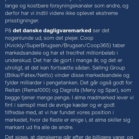
lange og kostbare forsyningskanaler som andre, og
derfor har vi indtil videre ikke oplevet ekstreme
prisstigninger.
På
det danske dagligvaremarked
ser det
nogenlunde ud, som det plejer. Coop
(Kvickly/SuperBrugsen/Brugsen/Coop365) taber
markedsandele og har et trecifret millionbeløb i
underskud. Det har de gjort i mange år, og det er
utroligt, at det kan fortsætte sådan. Salling Group
(Bilka/Føtex/Netto) vinder disse markedsandele og
fylder milliarder i pengetanken. Det går også godt for
Reitan (Rema1000) og Dagrofa (Meny og Spar), som
begge tjener mange penge. I alma madmarked lever vi
fint i samspil med de øvrige kæder og er godt
tilfredse med, at vi har fundet vores position i
markedet, hvor de fleste er enige i, at alma skiller sig
markant ud fra alle de andre.
Det siges, at danskerne går efter de billigere varer, og