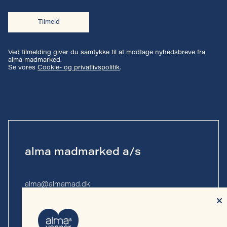
Tilmeld
Ved tilmelding giver du samtykke til at modtage nyhedsbreve fra
alma madmarked.
Se vores
Cookie- og privatlivspolitik
.
alma madmarked a/s
alma@almamad.dk
Tlf. 53 53 13 10
CVR-nr. 44 89 27 23