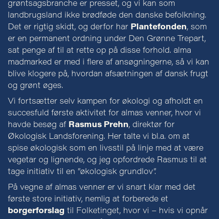
grøntsagsbranche er presset, og vi kan som
landbrugsland ikke brødføde den danske befolkning.
Det er rigtig skidt, og derfor har
Plantefonden
, som
er en permanent ordning under Den Grønne Trepart,
sat penge af til at rette op på disse forhold. alma
madmarked er med i flere af ansøgningerne, så vi kan
blive klogere på, hvordan afsætningen af dansk frugt
og grønt øges.
Vi fortsætter selv kampen for økologi og afholdt en
succesfuld første aktivitet for almas venner, hvor vi
havde besøg af
Rasmus Prehn
, direktør for
Økologisk Landsforening. Her talte vi bl.a. om at
spise økologisk som en livsstil på linje med at være
vegetar og lignende, og jeg opfordrede Rasmus til at
tage initiativ til en ”økologisk grundlov”.
På vegne af almas venner er vi snart klar med det
første store initiativ, nemlig at forberede et
borgerforslag
til Folketinget, hvor vi – hvis vi opnår