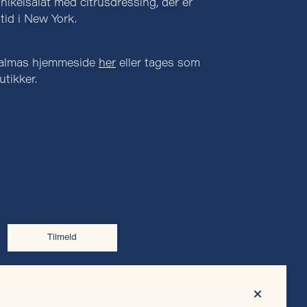
nikelsalat med citrusdressing, der er
tid i New York.
å almas hjemmeside
her
eller tages som
utikker.
Tilmeld