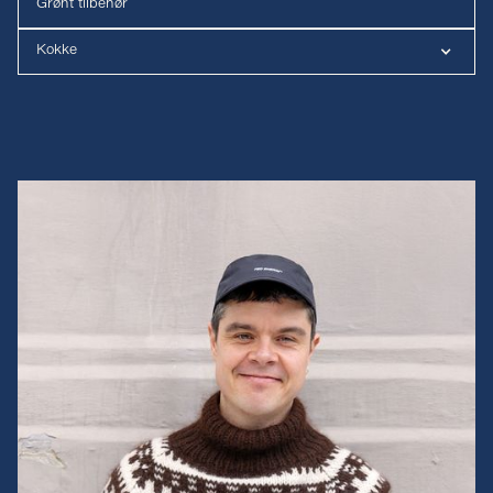
Grønt tilbehør
Kokke
Luna Hjerming
Mikkel Karstad
Jesper Gøtz fra Sommer Canteen
Linea fra Blue Plates
Lasse fra Grød
Bare én bid
Augusta og Claus Meyer
Adam Aamann
Frederik Bille Brahe