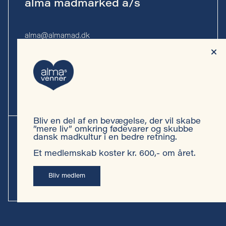
alma madmarked a/s
alma@almamad.dk
Tlf. 53 53 13 10
CVR-nr. 44 89 27 23
Bliv en del af en bevægelse, der vil skabe
Privatlivspolitik
”mere liv” omkring fødevarer og skubbe
dansk madkultur i en bedre retning.
Cookiepolitik
Et medlemskab koster kr. 600,- om året.
Persondatapolitik almas venner
Bliv medlem
Vilkår almas venner