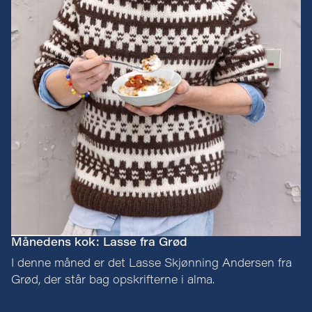
Noma Projects
Easy Peacy
Eat Real Be Real
Graziano
Nadine Levy Redzepi
Planetarisk Kogebog
Eva Hurtigkarl
Månedens kok: Lasse fra Grød
I denne måned er det Lasse Skjønning Andersen fra
Grød, der står bag opskrifterne i alma.