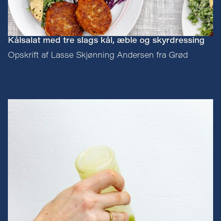
Kålsalat med tre slags kål, æble og skyrdressing
Opskrift af Lasse Skjønning Andersen fra Grød