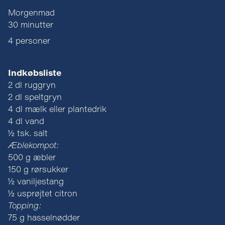
Morgenmad
30 minutter
4 personer
Indkøbsliste
2 dl ruggryn
2 dl speltgryn
4 dl mælk eller plantedrik
4 dl vand
½ tsk. salt
Æblekompot:
500 g æbler
150 g rørsukker
½ vaniljestang
½ usprøjtet citron
Topping:
75 g hasselnødder