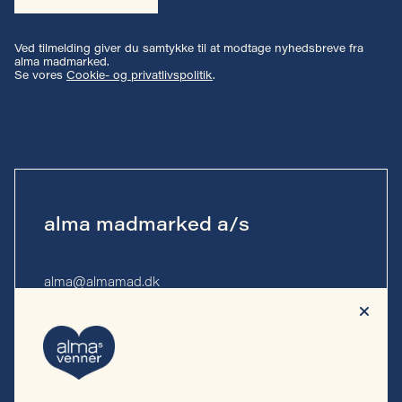
Ved tilmelding giver du samtykke til at modtage nyhedsbreve fra
alma madmarked.
Se vores
Cookie- og privatlivspolitik
.
alma madmarked a/s
alma@almamad.dk
Tlf. 53 53 13 10
CVR-nr. 44 89 27 23