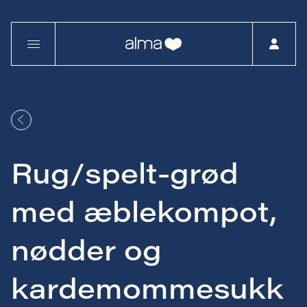
Rug/spelt-grød
med æblekompot,
nødder og
kardemommesukk