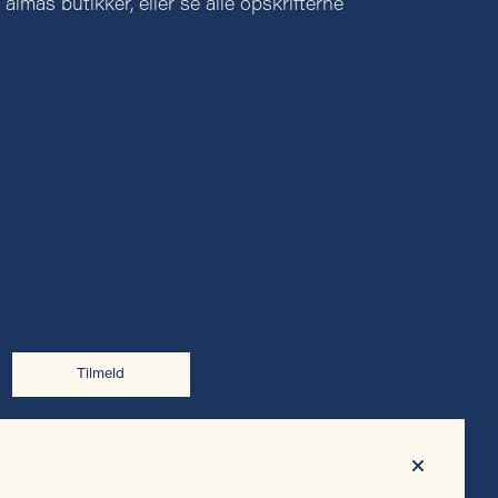
 almas butikker, eller se alle opskrifterne
Tilmeld