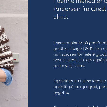
I denne måned er 
Andersen fra Grød, 
alma.
Lasse er pionér på grødfronte
grødbar tilbage i 2011. Han e
nu i spidsen for hele 9 grø
navnet
Grød
. Du kan også kø
god mysli, i alma.
Opskrifterne til alma kredser
opskrift på morgengrød, grødv
bygotto.