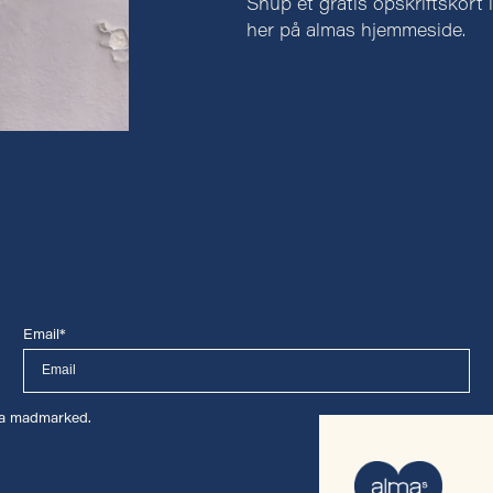
Snup et gratis opskriftskort i
her på almas hjemmeside.
Email*
lma madmarked.