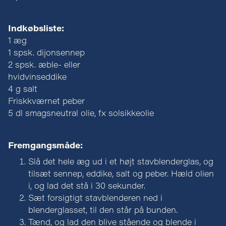
Indkøbsliste:
1 æg
1 spsk. dijonsennep
2 spsk. æble- eller
hvidvinseddike
4 g salt
Friskkværnet peber
5 dl smagsneutral olie, fx solsikkeolie
Fremgangsmåde:
Slå det hele æg ud i et højt stavblenderglas, og
tilsæt sennep, eddike, salt og peber. Hæld olien
i, og lad det stå i 30 sekunder.
Sæt forsigtigt stavblenderen ned i
blenderglasset, til den står på bunden.
Tænd, og lad den blive stående og blende i