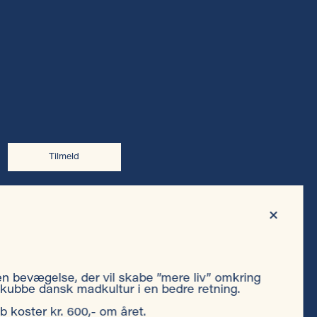
Tilmeld
Privatlivspolitik
en bevægelse, der vil skabe ”mere liv” omkring
ubbe dansk madkultur i en bedre retning.
Cookiepolitik
oster kr. 600,- om året.