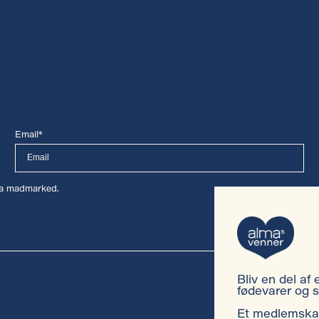
Email*
lma madmarked.
Bliv en del af 
fødevarer og sk
Et medlemskab k