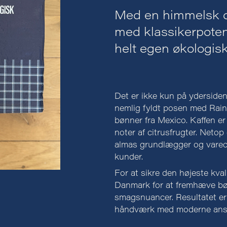
Med en himmelsk d
med klassikerpoten
helt egen økologis
Det er ikke kun på ydersiden,
nemlig fyldt posen med Rainf
bønner fra Mexico. Kaffen er 
noter af citrusfrugter. Neto
almas grundlægger og varec
kunder.
For at sikre den højeste kvali
Danmark for at fremhæve bøn
smagsnuancer. Resultatet er 
håndværk med moderne ansv