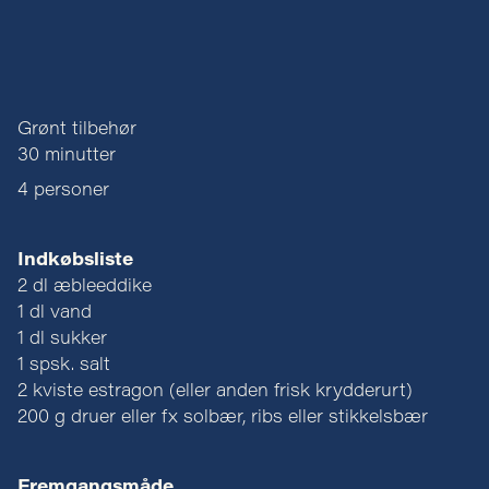
Grønt tilbehør
30 minutter
4 personer
Indkøbsliste
2 dl æbleeddike
1 dl vand
1 dl sukker
1 spsk. salt
2 kviste estragon (eller anden frisk krydderurt)
200 g druer eller fx solbær, ribs eller stikkelsbær
Fremgangsmåde