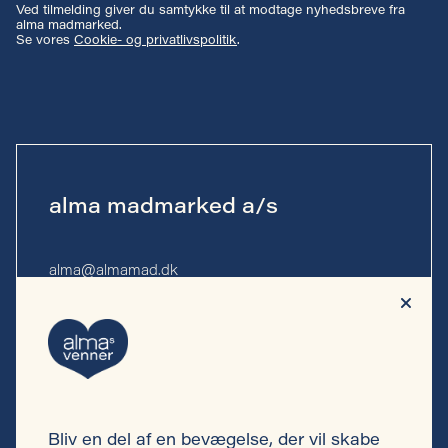
Ved tilmelding giver du samtykke til at modtage nyhedsbreve fra
alma madmarked.
Se vores
Cookie- og privatlivspolitik
.
alma madmarked a/s
alma@almamad.dk
Tlf. 53 53 13 10
CVR-nr. 44 89 27 23
Bliv en del af en bevægelse, der vil skabe