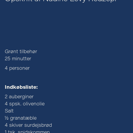
Grønt tilbehør
25 minutter
4 personer
Indkøbsliste:
2 auberginer
4 spsk. olivenolie
Salt
½ granatæble
4 skiver surdejsbrød
1 tsk. spidskommen