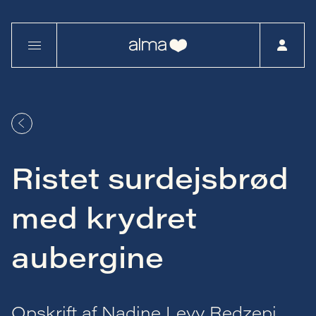
Ristet surdejsbrød
med krydret
aubergine
Opskrift af Nadine Levy Redzepi