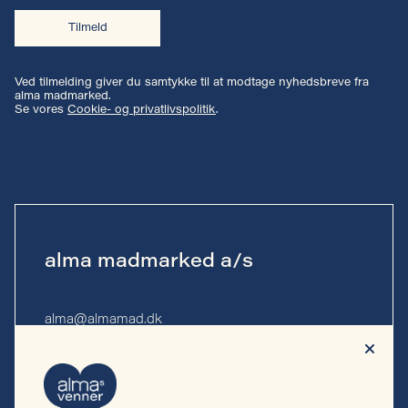
Tilmeld
Ved tilmelding giver du samtykke til at modtage nyhedsbreve fra
alma madmarked.
Se vores
Cookie- og privatlivspolitik
.
alma madmarked a/s
alma@almamad.dk
Tlf. 53 53 13 10
CVR-nr. 44 89 27 23