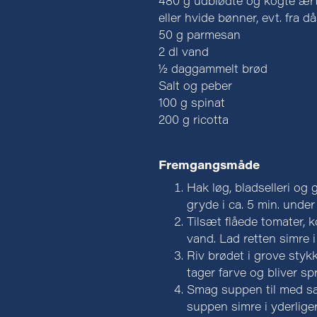
480 g udblødte og kogte ærte
eller hvide bønner, evt. fra d
50 g parmesan
2 dl vand
½ daggammelt brød
Salt og peber
100 g spinat
200 g ricotta
Fremgangsmåde
Hak løg, bladselleri og 
gryde i ca. 5 min. under
Tilsæt flåede tomater, 
vand. Lad retten simre i
Riv brødet i grove stykk
tager farve og bliver sp
Smag suppen til med sal
suppen simre i yderliger