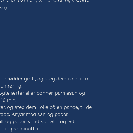
r eller bønner (fx ingridærter, kikærter
åse)
gulerødder groft, og steg dem i olie i en
 omrøring.
kogte ærter eller bønner, parmesan og
 10 min.
er, og steg dem i olie på en pande, til de
røde. Krydr med salt og peber.
t og peber, vend spinat i, og lad
e et par minutter.