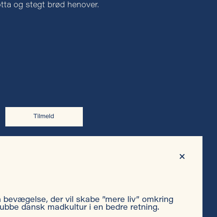
tta og stegt brød henover.
Tilmeld
Privatlivspolitik
en bevægelse, der vil skabe ”mere liv” omkring
ubbe dansk madkultur i en bedre retning.
Cookiepolitik