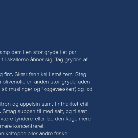
r
mp dem i en stor gryde i et par
r, til skallerne åbner sig. Tag gryden af
g fint. Skær fennikel i små tern. Steg
 i olivenolie en anden stor gryde, uden
æt så muslinger og ”kogevæsken”, og lad
itron og appelsin samt finthakket chili.
 Smag suppen til med salt, og tilsæt
l være tyndere, eller lad den koge mere
 mere koncentreret.
ikeltoppe eller andre friske