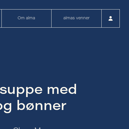
Om alma
almas venner
esuppe med
 og bønner