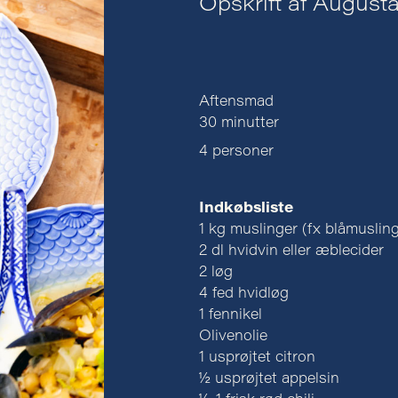
Opskrift af August
Aftensmad
30 minutter
4 personer
Indkøbsliste
1 kg muslinger (fx blåmusling
2 dl hvidvin eller æblecider
2 løg
4 fed hvidløg
1 fennikel
Olivenolie
1 usprøjtet citron
½ usprøjtet appelsin