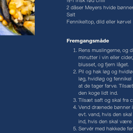
½-1 frisk rød chili
2 dåser Meyers hvide bønne
Salt
Fennikeltop, dild eller kørvel
Fremgangsmåde
Rens muslingerne, og da
minutter i vin eller cide
blusset, og fjern låget.
Pil og hak løg og hvidlø
løg, hvidløg og fennikel
at de tager farve. Tils
den koge lidt ind.
Tilsæt saft og skal fra c
Vend drænede bønner i.
evt. vand, hvis den ska
ind, hvis den skal være
Servér med hakkede fenn