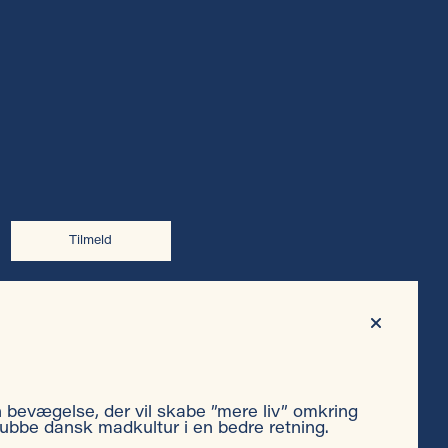
Tilmeld
Privatlivspolitik
en bevægelse, der vil skabe ”mere liv” omkring
ubbe dansk madkultur i en bedre retning.
Cookiepolitik