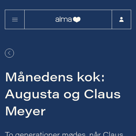
Månedens kok:
Augusta og Claus
Meyer
To generationer mødes, når Claus