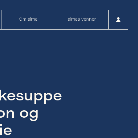
Om alma
almas venner
kkesuppe
on og
ie