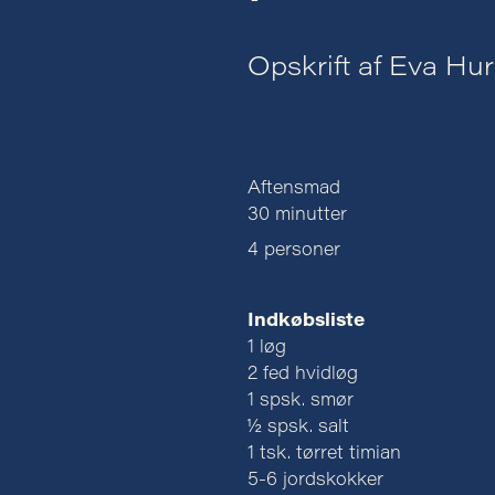
Opskrift af Eva Hur
Aftensmad
30 minutter
4 personer
Indkøbsliste
1 løg
2 fed hvidløg
1 spsk. smør
½ spsk. salt
1 tsk. tørret timian
5-6 jordskokker