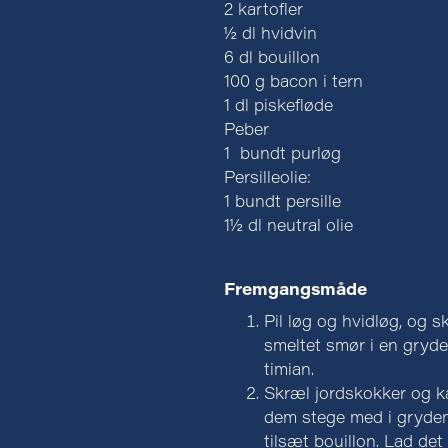
2 kartofler
½ dl hvidvin
6 dl bouillon
100 g bacon i tern
1 dl piskefløde
Peber
1 bundt purløg
Persilleolie:
1 bundt persille
1½ dl neutral olie
Fremgangsmåde
Pil løg og hvidløg, og s
smeltet smør i en gryd
timian.
Skræl jordskokker og ka
dem stege med i gryden.
tilsæt bouillon. Lad det