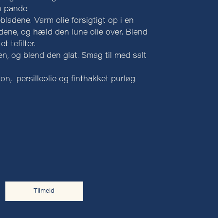
n pande.
lebladene. Varm olie forsigtigt op i en
adene, og hæld den lune olie over. Blend
t tefilter.
n, og blend den glat. Smag til med salt
, persilleolie og finthakket purløg.
Tilmeld