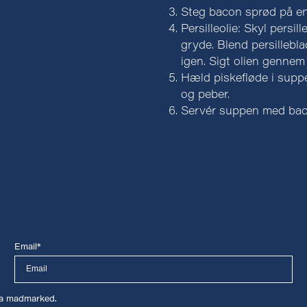
Steg bacon sprød på e
Persilleolie: Skyl persil
gryde. Blend persillebl
igen. Sigt olien gennem e
Hæld piskefløde i suppe
og peber.
Servér suppen med bacon
Email*
lma madmarked.