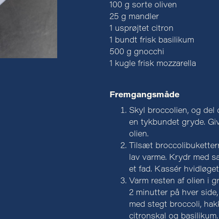
100 g sorte oliven
25 g mandler
1 usprøjtet citron
1 bundt frisk basilikum
500 g gnocchi
1 kugle frisk mozzarella
Fremgangsmåde
Skyl broccolien, og del 
en tykbundet gryde. Giv 
olien.
Tilsæt broccolibuketter
lav varme. Krydr med s
et fad. Kassér hvidløget
Varm resten af olien i 
2 minutter på hver side
med stegt broccoli, hak
citronskal og basilikum.