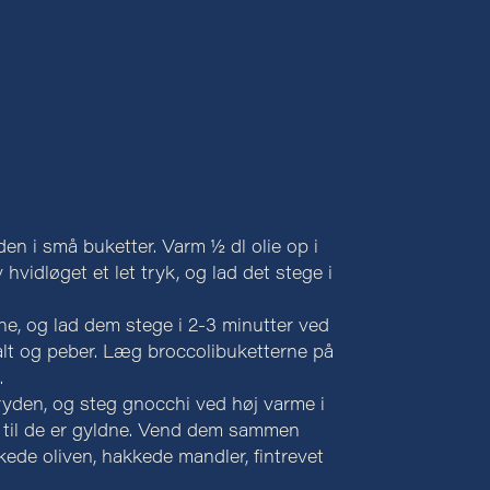
den i små buketter. Varm ½ dl olie op i
hvidløget et let tryk, og lad det stege i
ne, og lad dem stege i 2-3 minutter ved
alt og peber. Læg broccolibuketterne på
.
gryden, og steg gnocchi ved høj varme i
, til de er gyldne. Vend dem sammen
kede oliven, hakkede mandler, fintrevet