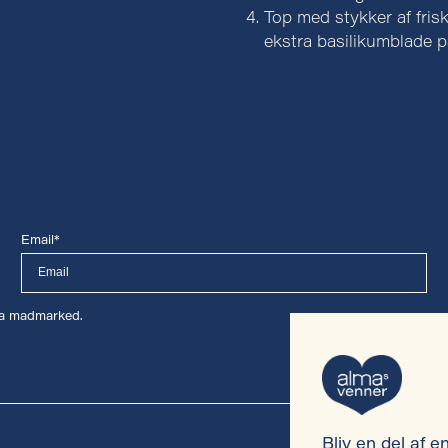
Top med stykker af frisk
ekstra basilikumblade p
Email*
lma madmarked.
Bliv en del af 