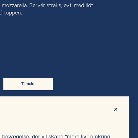
 mozzarella. Servér straks, evt. med lidt
å toppen.
Tilmeld
Privatlivspolitik
en bevægelse, der vil skabe ”mere liv” omkring