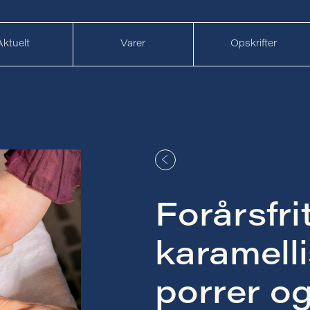
Aktuelt
Varer
Opskrifter
Forårsfri
karamell
porrer o