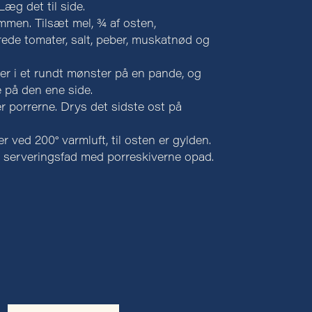
Læg det til side.
men. Tilsæt mel, ¾ af osten,
rede tomater, salt, peber, muskatnød og
er i et rundt mønster på en pande, og
e på den ene side.
porrerne. Drys det sidste ost på
r ved 200° varmluft, til osten er gylden.
t serveringsfad med porreskiverne opad.