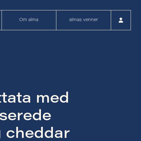
Om alma
almas venner
ttata med
iserede
g cheddar