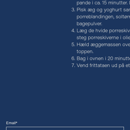
pande i ca. 15 minutter. 
Pisk æg og yoghurt sam
porreblandingen, soltør
bagepulver.
Læg de hvide porreskiv
steg porreskiverne i oli
Hæld æggemassen over 
toppen.
Bag i ovnen i 20 minutte
Vend frittataen ud på e
Email*