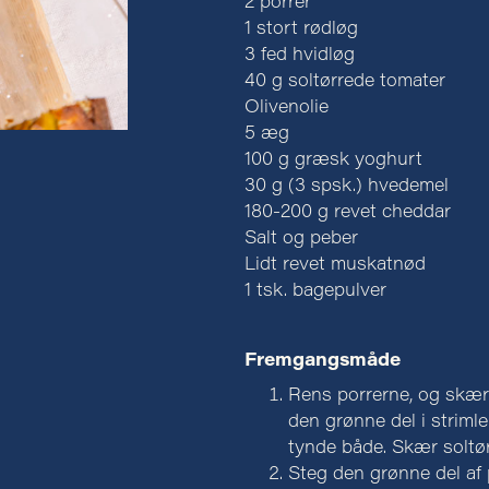
2 porrer
1 stort rødløg
3 fed hvidløg
40 g soltørrede tomater
Olivenolie
5 æg
100 g græsk yoghurt
30 g (3 spsk.) hvedemel
180-200 g revet cheddar
Salt og peber
Lidt revet muskatnød
1 tsk. bagepulver
Fremgangsmåde
Rens porrerne, og skær 
den grønne del i strimle
tynde både. Skær soltør
Steg den grønne del af p