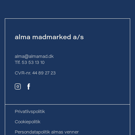
alma madmarked a/s
alma@almamad.dk
Tlf. 53 53 13 10
CVR-nr. 44 89 27 23
Bliv en del af
Privatlivspolitik
”mere liv” omk
dansk madkultu
Cookiepolitik
Et medlemskab 
Persondatapolitik almas venner