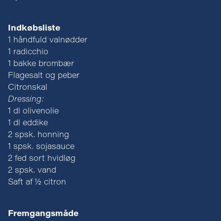
Indkøbsliste
1 håndfuld valnødder
1 radicchio
1 bakke brombær
Flagesalt og peber
Citronskal
Dressing:
1 dl olivenolie
1 dl eddike
2 spsk. honning
1 spsk. sojasauce
2 fed sort hvidløg
2 spsk. vand
Saft af ½ citron
Fremgangsmåde