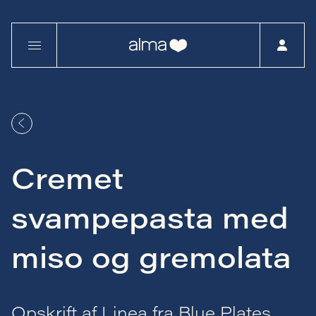
Cremet
svampepasta med
miso og gremolata
Opskrift af Linea fra Blue Plates