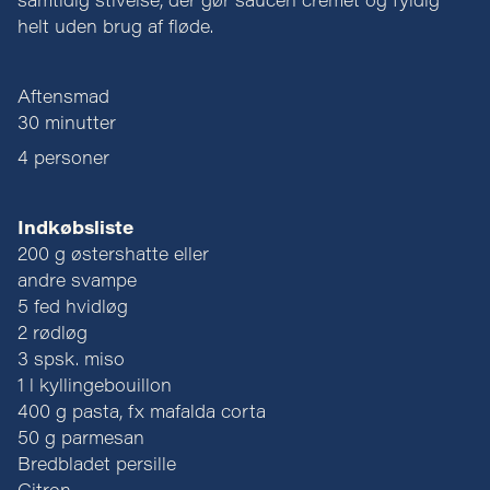
samtidig stivelse, der gør saucen cremet og fyldig
helt uden brug af fløde.
Aftensmad
30 minutter
4 personer
Indkøbsliste
200 g østershatte eller
andre svampe
5 fed hvidløg
2 rødløg
3 spsk. miso
1 l kyllingebouillon
400 g pasta, fx mafalda corta
50 g parmesan
Bredbladet persille