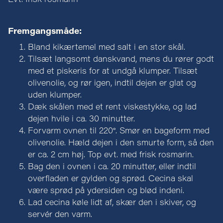
Evt. frisk rosmarin
Fremgangsmåde:
Bland kikærtemel med salt i en stor skål.
Tilsæt langsomt danskvand, mens du rører godt
med et piskeris for at undgå klumper. Tilsæt
olivenolie, og rør igen, indtil dejen er glat og
uden klumper.
Dæk skålen med et rent viskestykke, og lad
dejen hvile i ca. 30 minutter.
Forvarm ovnen til 220°. Smør en bageform med
olivenolie. Hæld dejen i den smurte form, så den
er ca. 2 cm høj. Top evt. med frisk rosmarin.
Bag den i ovnen i ca. 20 minutter, eller indtil
overfladen er gylden og sprød. Cecina skal
være sprød på ydersiden og blød indeni.
Lad cecina køle lidt af, skær den i skiver, og
servér den varm.