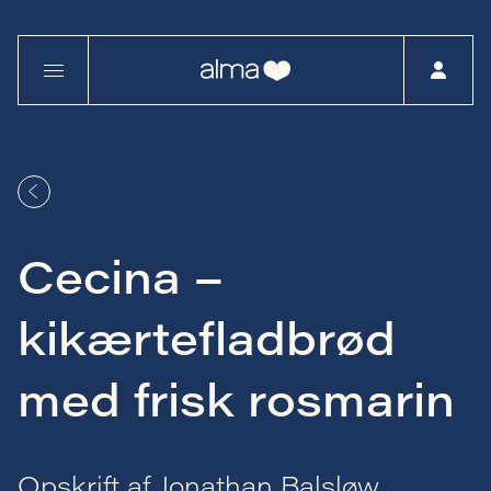
Cecina –
kikærtefladbrød
med frisk rosmarin
Opskrift af Jonathan Balsløw,