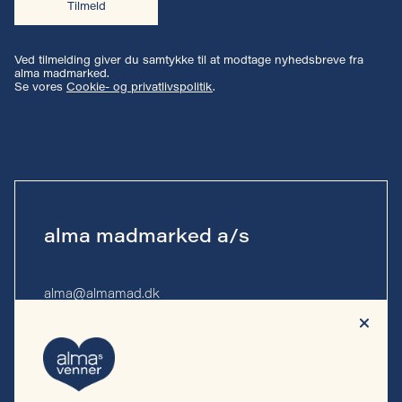
Tilmeld
Ved tilmelding giver du samtykke til at modtage nyhedsbreve fra
alma madmarked.
Se vores
Cookie- og privatlivspolitik
.
alma madmarked a/s
alma@almamad.dk
Tlf. 53 53 13 10
CVR-nr. 44 89 27 23