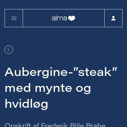
Aubergine-”steak”
med mynte og
hvidløg
Opskrift af Frederik Bille Brahe