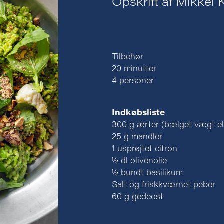
Opskrift af Mikkel 
Tilbehør
20 minutter
4 personer
Indkøbsliste
300 g ærter (bælget vægt elle
25 g mandler
1 usprøjtet citron
½ dl olivenolie
½ bundt basilikum
Salt og friskkværnet peber
60 g gedeost