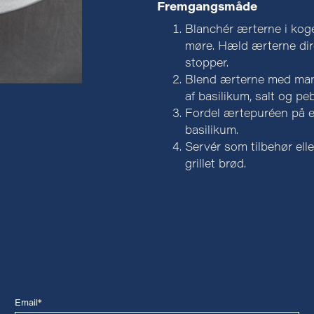
Fremgangsmåde
Blanchér ærterne i kogen
møre. Hæld ærterne dire
stopper.
Blend ærterne med mandle
af basilikum, salt og peb
Fordel ærtepuréen på e
basilikum.
Servér som tilbehør ell
grillet brød.
Email*