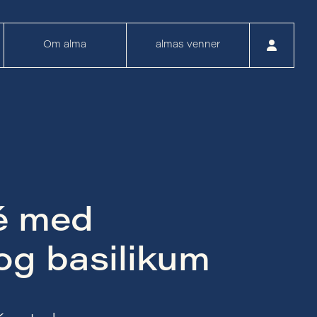
Om alma
almas venner
é med
og basilikum