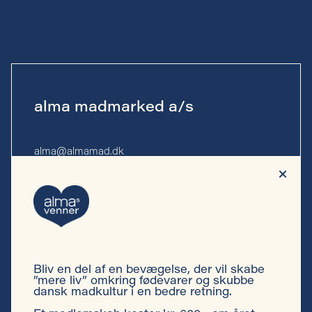
alma madmarked a/s
alma@almamad.dk
Tlf. 53 53 13 10
CVR-nr. 44 89 27 23
Bliv en del af en bevægelse, der vil skabe
Privatlivspolitik
”mere liv” omkring fødevarer og skubbe
dansk madkultur i en bedre retning.
Cookiepolitik